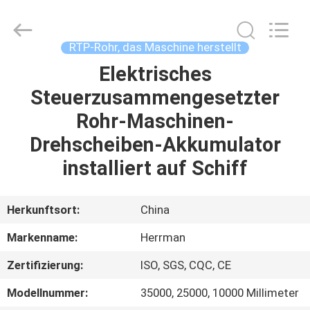
Co.,ltd.
All
Rights
Reserved.
Developed
RTP-Rohr, das Maschine herstellt
by
ECER
Elektrisches
HAUS
Steuerzusammengesetzter
PRODUKTE
Rohr-Maschinen-
Drehscheiben-Akkumulator
ÜBER
installiert auf Schiff
UNS
Herkunftsort:
China
FABRIK-
Markenname:
Herrman
AUSFLUG
Zertifizierung:
ISO, SGS, CQC, CE
QUALITÄTSKONTROLLE
Modellnummer:
35000, 25000, 10000 Millimeter