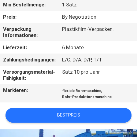
Min Bestellmenge:
1 Satz
TRETEN
Preis:
By Negotiation
SIE
Verpackung
Plastikfilm-Verpacken.
MIT
Informationen:
UNS
Lieferzeit:
6 Monate
IN
Zahlungsbedingungen:
L/C, D/A, D/P, T/T
VERBINDUNG
Versorgungsmaterial-
Satz 10 pro Jahr
Fähigkeit:
NACHRICHTEN
Markieren:
,
flexible Rohrmaschine
Rohr-Produktionsmaschine
FORDERN
SIE
BESTPREIS
EIN
ZITAT