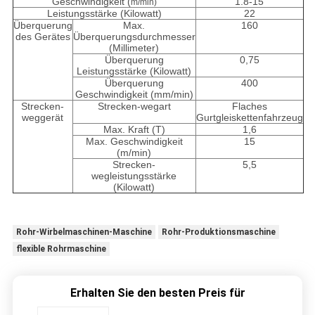
Geschwindigkeit (
1.8-15
m/min)
Leistungsstärke (Kilowatt)
22
Überquerung
Max.
160
des Gerätes
Überquerungsdurchmesser
(Millimeter)
Überquerung
0,75
Leistungsstärke (Kilowatt)
Überquerung
400
Geschwindigkeit (mm/min)
Strecken-
Strecken-wegart
Flaches
weggerät
Gurtgleiskettenfahrzeug
Max. Kraft (T)
1,6
Max. Geschwindigkeit
15
(m/min)
Strecken-
5,5
wegleistungsstärke
(Kilowatt)
Rohr-Wirbelmaschinen-Maschine
Rohr-Produktionsmaschine
flexible Rohrmaschine
Erhalten Sie den besten Preis für