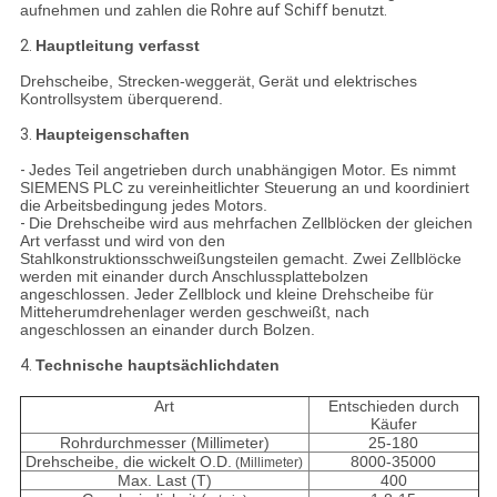
aufnehmen und zahlen die
Rohre auf Schiff
benutzt
.
2.
Hauptleitung verfasst
Drehscheibe, Strecken-weggerät,
Gerät
und elektrisches
Kontrollsystem
überquerend
.
3.
Haupteigenschaften
-
Jedes Teil angetrieben durch unabhängigen Motor. Es nimmt
SIEMENS PLC zu vereinheitlichter Steuerung an und koordiniert
die Arbeitsbedingung jedes Motors.
-
Die Drehscheibe wird aus mehrfachen Zellblöcken der gleichen
Art verfasst und wird von den
Stahlkonstruktionsschweißungsteilen gemacht. Zwei Zellblöcke
werden mit einander durch Anschlussplattebolzen
angeschlossen. Jeder Zellblock und kleine Drehscheibe für
Mitteherumdrehenlager werden geschweißt, nach
angeschlossen an einander durch Bolzen.
4.
Technische hauptsächlichdaten
Art
Entschieden durch
Käufer
Rohrdurchmesser (Millimeter)
25-180
Drehscheibe, die wickelt O.D.
8000-35000
(Millimeter)
Max. Last (T)
400