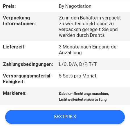
Preis:
By Negotiation
TRETEN
Verpackung
Zu in den Behältern verpackt
SIE
Informationen:
zu werden direkt ohne zu
verpacken geregelt Sie und
MIT
werden durch Drahts
UNS
Lieferzeit:
3 Monate nach Eingang der
IN
Anzahlung
VERBINDUNG
Zahlungsbedingungen:
L/C, D/A, D/P, T/T
Versorgungsmaterial-
5 Sets pro Monat
NACHRICHTEN
Fähigkeit:
Markieren:
,
Kabelumflechtungsmaschine
FORDERN
Lichtwellenleiterausrüstung
SIE
BESTPREIS
EIN
ZITAT