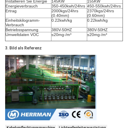
Installieren Sie Energie
145KW
155KW
Energieverbrauch
350-450kwh/24hrs
450-550kwh/24hrs
Ertrag
2000kgs/24hrs
2370kgs/24hrs
(0.40mm)
(0.60mm)
Einheitskilogramm-
0.22kwh/kg
0.22kwh/kg
Verbrauch
Betriebsspannung
380V-50HZ
380V-50HZ
Umweltdaten VOC
≤20mg-/m³
≤20mg-/m³
3. Bild als Referenz
Kabelumflechtungsmaschine
Lichtwellenleiterausrüstung