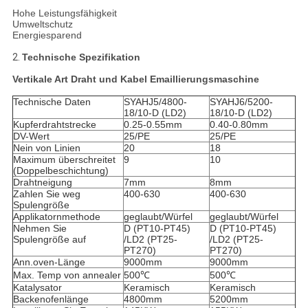
Hohe Leistungsfähigkeit
Umweltschutz
Energiesparend
2.
Technische Spezifikation
Vertikale Art Draht und Kabel Emaillierungsmaschine
Technische Daten
SYAHJ5/4800-
SYAHJ6/5200-
18/10-D (LD2)
18/10-D (LD2)
Kupferdrahtstrecke
0.25-0.55mm
0.40-0.80mm
DV-Wert
25/PE
25/PE
Nein von Linien
20
18
Maximum überschreitet
9
10
(Doppelbeschichtung)
Drahtneigung
7mm
8mm
Zahlen Sie weg
400-630
400-630
Spulengröße
Applikatornmethode
geglaubt/Würfel
geglaubt/Würfel
Nehmen Sie
D (PT10-PT45)
D (PT10-PT45)
Spulengröße auf
/LD2 (PT25-
/LD2 (PT25-
PT270)
PT270)
Ann.oven-Länge
9000mm
9000mm
Max. Temp von annealer
500℃
500℃
Katalysator
Keramisch
Keramisch
Backenofenlänge
4800mm
5200mm