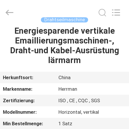
Co.,ltd.
All
Rights
Reserved.
Developed
Drahtseilmaschine
by
ECER
Energiesparende vertikale
HAUS
Emaillierungsmaschinen-,
PRODUKTE
Draht-und Kabel-Ausrüstung
lärmarm
ÜBER
UNS
Herkunftsort:
China
Markenname:
Herrman
FABRIK-
Zertifizierung:
ISO , CE , CQC , SGS
AUSFLUG
Modellnummer:
Horizontal, vertikal
QUALITÄTSKONTROLLE
Min Bestellmenge:
1 Satz