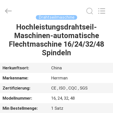
Co.,ltd.
All
Rights
Reserved.
Developed
Drahtseilmaschine
by
ECER
Hochleistungsdrahtseil-
HAUS
Maschinen-automatische
PRODUKTE
Flechtmaschine 16/24/32/48
Spindeln
ÜBER
UNS
Herkunftsort:
China
Markenname:
Herrman
FABRIK-
Zertifizierung:
CE , ISO , CQC , SGS
AUSFLUG
Modellnummer:
16, 24, 32, 48
QUALITÄTSKONTROLLE
Min Bestellmenge:
1 Satz