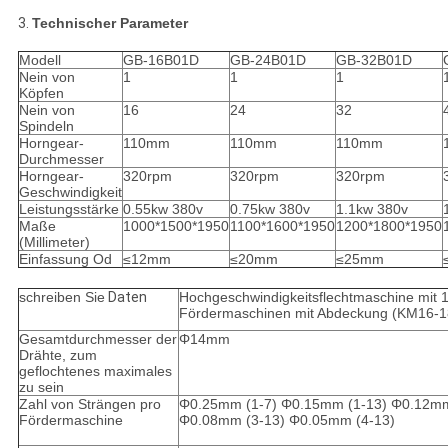
3.
Technischer Parameter
Modell
GB-16B01D
GB-24B01D
GB-32B01D
Nein von
1
1
1
Köpfen
Nein von
16
24
32
Spindeln
Horngear-
110mm
110mm
110mm
Durchmesser
Horngear-
320rpm
320rpm
320rpm
Geschwindigkeit
Leistungsstärke
0.55kw 380v
0.75kw 380v
1.1kw 380v
Maße
1000*1500*1950
1100*1600*1950
1200*1800*1950
(Millimeter)
Einfassung Od
≤12mm
≤20mm
≤25mm
schreiben Sie
Daten
Hochgeschwindigkeitsflechtmaschine mit 
Fördermaschinen mit Abdeckung (KM16-
Gesamtdurchmesser der
Φ14mm
Drähte, zum
geflochtenes maximales
zu sein
Zahl von Strängen pro
Φ0.25mm (1-7) Φ0.15mm (1-13) Φ0.12mm
Fördermaschine
Φ0.08mm (3-13) Φ0.05mm (4-13)