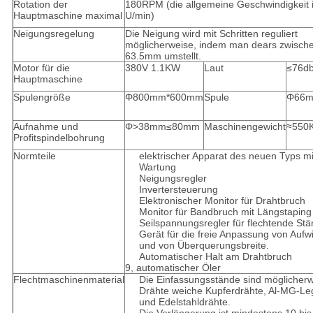
Rotation der
180RPM (die allgemeine Geschwindigkeit i
Hauptmaschine maximal
U/min)
Neigungsregelung
Die Neigung wird mit Schritten reguliert
möglicherweise, indem man dears zwisch
63.5mm umstellt.
Motor für die
380V 1.1KW
Laut
≤76d
Hauptmaschine
Spulengröße
Φ800mm*600mm
Spule
Φ66m
Aufnahme und
Φ>38mm≤80mm
Maschinengewicht
≈550
Profitspindelbohrung
Normteile
elektrischer Apparat des neuen Typs mi
Wartung
Neigungsregler
Invertersteuerung
Elektronischer Monitor für Drahtbruch
Monitor für Bandbruch mit Längstaping
Seilspannungsregler für flechtende St
Gerät für die freie Anpassung von Aufw
und von Überquerungsbreite.
Automatischer Halt am Drahtbruch
9, automatischer Öler
Flechtmaschinenmaterial
Die Einfassungsstände sind möglicher
Drähte weiche Kupferdrähte, Al-MG-Le
und Edelstahldrähte.
Die Verlängerung ist mindestens 10 bis