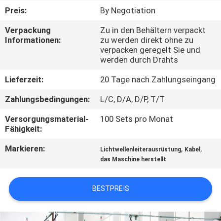
Preis:
By Negotiation
TRETEN
Verpackung
Zu in den Behältern verpackt
SIE
Informationen:
zu werden direkt ohne zu
verpacken geregelt Sie und
MIT
werden durch Drahts
UNS
Lieferzeit:
20 Tage nach Zahlungseingang
IN
Zahlungsbedingungen:
L/C, D/A, D/P, T/T
VERBINDUNG
Versorgungsmaterial-
100 Sets pro Monat
Fähigkeit:
NACHRICHTEN
Markieren:
,
,
Lichtwellenleiterausrüstung
Kabel
das Maschine herstellt
FORDERN
SIE
BESTPREIS
EIN
ZITAT