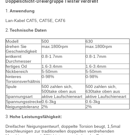
Doppelschicht-Dreiergruppe Twister verdreht
1.
Anwendung
Lan-Kabel CAT5, CAT5E, CAT6
2.
Technische Daten
Modell
500
630
drehen Sie
max.1800rpm
max.1800rpm
Geschwindigkeit
entkernt
0.8-1.7mm
0.8-1.7mm
Durchmesser
fertiges Od
1.6-3.4mm
1.6-3.4mm
Nickbereich
5-50mm
5-50mm
hinteres
0-98%
0-98%
Torsionsverhältnis
Spule
500 zahlen sich,
500 zahlen sich,
500take oben aus
630take oben aus
Spannungsart
aktive Laufschieneart
aktive Laufschieneart
Spannungsstrecke
0.6-3kg
0.6-3kg
Neigungstoleranz
2%
2%
3.
Hohe Leistungsfähigkeit:
Dreifacher Neigungsentwurf, doppelte Torsion beugt, 1,5mal
beschleunigen zur traditionellen doppelten verdrehenden