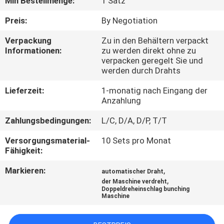
Min Bestellmenge:
1 Satz
TRETEN
Preis:
By Negotiation
SIE
Verpackung
Zu in den Behältern verpackt
Informationen:
zu werden direkt ohne zu
MIT
verpacken geregelt Sie und
UNS
werden durch Drahts
IN
Lieferzeit:
1-monatig nach Eingang der
Anzahlung
VERBINDUNG
Zahlungsbedingungen:
L/C, D/A, D/P, T/T
NACHRICHTEN
Versorgungsmaterial-
10 Sets pro Monat
Fähigkeit:
FORDERN
Markieren:
,
automatischer Draht
,
der Maschine verdreht
SIE
Doppeldreheinschlag bunching
Maschine
EIN
ZITAT