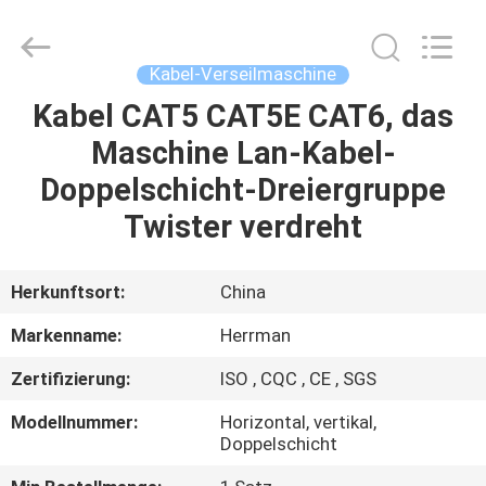
Machinery
Co.,ltd.
All
Rights
Reserved.
Kabel-Verseilmaschine
Developed
by
ECER
Kabel CAT5 CAT5E CAT6, das
HAUS
Maschine Lan-Kabel-
PRODUKTE
Doppelschicht-Dreiergruppe
Twister verdreht
ÜBER
UNS
Herkunftsort:
China
Markenname:
Herrman
FABRIK-
Zertifizierung:
ISO , CQC , CE , SGS
AUSFLUG
Modellnummer:
Horizontal, vertikal,
Doppelschicht
QUALITÄTSKONTROLLE