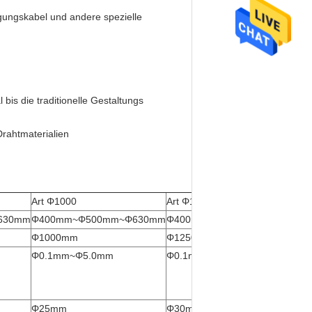
agungskabel und andere spezielle
bis die traditionelle Gestaltungs
rahtmaterialien
Art Φ1000
Art Φ1250
630mm
Φ400mm~Φ500mm~Φ630mm
Φ400mm~Φ500mm~Φ630mm
Φ1000mm
Φ1250mm
Φ0.1mm~Φ5.0mm
Φ0.1mm~Φ5.0mm
Φ25mm
Φ30mm