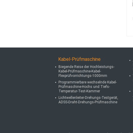
Kabel-Prüfmaschine
Biegende Reise der Hochleistungs-
Kabel-Prüfmaschine-Kabel-
Flexprüfvorrichtungs-1000mm
Programmierbare wechselnde Kabel-
Prüfmaschine-Hochs und Tiefs-
Temperatur-Test-Kammer
Lichtwellenleiter-Drehungs-Testgerät,
ADSS-Draht-Drehungs-Prüfmaschine