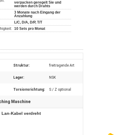
en:
verpacken geregelt Sie und
werden durch Drahts
3 Monate nach Eingang der
Anzahlung
L/C, D/A, D/P, T/T
igkeit:
10 Sets pro Monat
Struktur:
freitragende Art
Lager:
NSK
Torsionsrichtung:
S / Z optional
ching Maschine
l Lan-Kabel verdreht