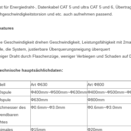
ist für Energiedraht-, Datenkabel CAT 5 und ultra CAT 5 und 6, Übertr
hgeschwindigkeitstorsion und etc. auch aufnehmen passend.
eatures
e Geschwindigkeit drehen Geschwindigkeit, Leistungsfähigkeit mit 2mal 
le, die System, justierbare Überquerungsneigung überquert
iger Draht durch Flaschenzüge, weniger Verbiegen und Schaden auf D
echnische hauptsächlichdaten:
ell
Art Φ630
Art Φ800
Ospule
Φ400mm~Φ500mm~Φ630mm
Φ400mm~Φ500mm~Φ
Uspule
Φ630mm
Φ800mm
chmesser des
Φ0.6mm~Φ3.0mm
Φ0.6mm~Φ3.0mm
endbaren
htes
imales
Φ15mm
Φ20mm