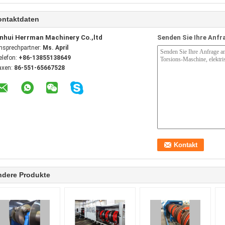
ontaktdaten
nhui Herrman Machinery Co.,ltd
Senden Sie Ihre Anfr
nsprechpartner:
Ms. April
elefon:
+86-13855138649
axen:
86-551-65667528
ndere Produkte