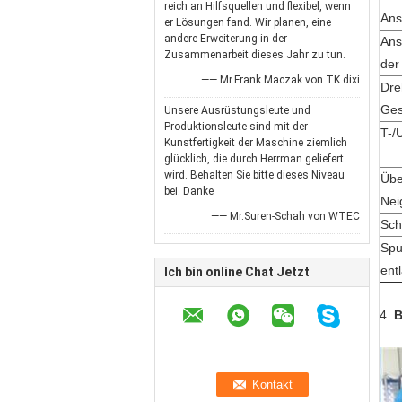
reich an Hilfsquellen und flexibel, wenn
An
er Lösungen fand. Wir planen, eine
andere Erweiterung in der
An
Zusammenarbeit dieses Jahr zu tun.
der
—— Mr.Frank Maczak von TK dixi
Dre
Ges
Unsere Ausrüstungsleute und
Produktionsleute sind mit der
T-/
Kunstfertigkeit der Maschine ziemlich
glücklich, die durch Herrman geliefert
wird. Behalten Sie bitte dieses Niveau
Übe
bei. Danke
Nei
—— Mr.Suren-Schah von WTEC
Sch
Spu
ent
Ich bin online Chat Jetzt
4.
B