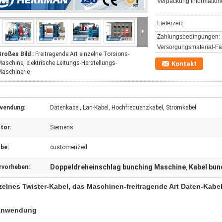
Verpackung Information
Lieferzeit:
Zahlungsbedingungen:
Versorgungsmaterial-Fäh
roßes Bild :
Freitragende Art einzelne Torsions-
aschine, elektrische Leitungs-Herstellungs-
Kontakt
aschinerie
wendung:
Datenkabel, Lan-Kabel, Hochfrequenzkabel, Stromkabel
tor:
Siemens
be:
customerized
Doppeldreheinschlag bunching Maschine
Kabel bun
rvorheben:
,
zelnes Twister-Kabel, das Maschinen-freitragende Art Daten-Kabe
Anwendung