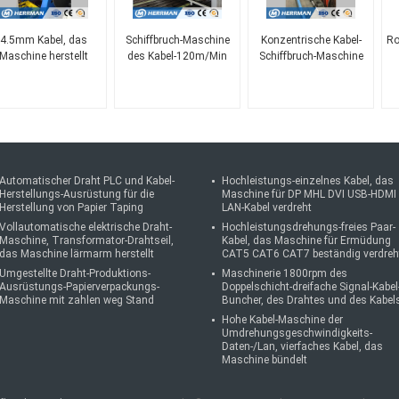
4.5mm Kabel, das
Schiffbruch-Maschine
Konzentrische Kabel-
Ro
Maschine herstellt
des Kabel-120m/Min
Schiffbruch-Maschine
Automatischer Draht PLC und Kabel-
Hochleistungs-einzelnes Kabel, das
Herstellungs-Ausrüstung für die
Maschine für DP MHL DVI USB-HDMI
Herstellung von Papier Taping
LAN-Kabel verdreht
Vollautomatische elektrische Draht-
Hochleistungsdrehungs-freies Paar-
Maschine, Transformator-Drahtseil,
Kabel, das Maschine für Ermüdung
das Maschine lärmarm herstellt
CAT5 CAT6 CAT7 beständig verdreh
Umgestellte Draht-Produktions-
Maschinerie 1800rpm des
Ausrüstungs-Papierverpackungs-
Doppelschicht-dreifache Signal-Kabel
Maschine mit zahlen weg Stand
Buncher, des Drahtes und des Kabel
Hohe Kabel-Maschine der
Umdrehungsgeschwindigkeits-
Daten-/Lan, vierfaches Kabel, das
Maschine bündelt