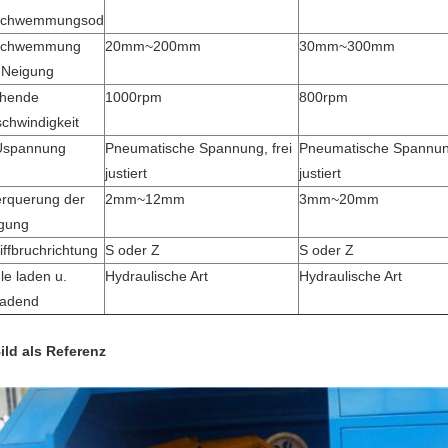
schwemmungsod
schwemmung
20mm~200mm
30mm~300mm
 Neigung
hende
1000rpm
800rpm
chwindigkeit
Uspannung
Pneumatische Spannung, frei
Pneumatische Spannung
justiert
justiert
rquerung der
2mm~12mm
3mm~20mm
gung
iffbruchrichtung
S oder Z
S oder Z
le laden u.
Hydraulische Art
Hydraulische Art
ladend
ild als Referenz