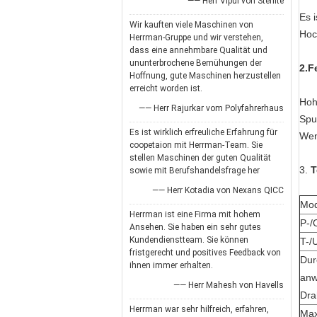
—— Herr Vipul von Sterlite
Es 
Wir kauften viele Maschinen von
Hoc
Herrman-Gruppe und wir verstehen,
dass eine annehmbare Qualität und
ununterbrochene Bemühungen der
2.F
Hoffnung, gute Maschinen herzustellen
erreicht worden ist.
Hoh
—— Herr Rajurkar vom Polyfahrerhaus
Spu
Es ist wirklich erfreuliche Erfahrung für
Wen
coopetaion mit Herrman-Team. Sie
stellen Maschinen der guten Qualität
3.
T
sowie mit Berufshandelsfrage her
—— Herr Kotadia von Nexans QICC
Mod
Herrman ist eine Firma mit hohem
P-/
Ansehen. Sie haben ein sehr gutes
Kundendienstteam. Sie können
T-/
fristgerecht und positives Feedback von
Dur
ihnen immer erhalten.
anw
—— Herr Mahesh von Havells
Dra
Herrman war sehr hilfreich, erfahren,
Max