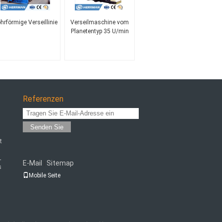
hrförmige Verseillinie
Verseilmaschine vom
Planetentyp 35 U/min
Referenzen
Senden Sie
t
-
E-Mail
Sitemap
|
s
Mobile Seite