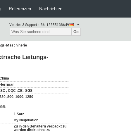
g
Referenzen
Nachrichten
Vertrieb & Support：
86--13855138649
Go
ungs-Maschinerie
ktrische Leitungs-
China
Herrman
ISO , CQC ,CE , SGS
630, 800, 1000, 1250
AGB:
1 Satz
By Negotiation
Zu in den Behältern verpackt zu
werden direkt ohne zu