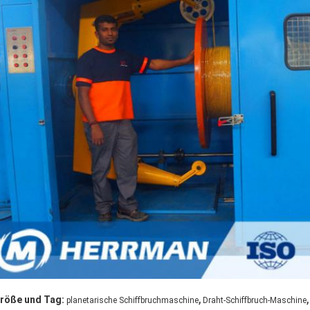
,
,
röße und Tag:
planetarische Schiffbruchmaschine
Draht-Schiffbruch-Maschine