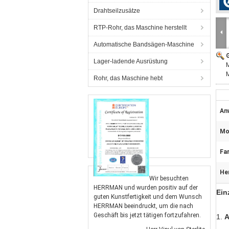
Drahtseilzusätze
RTP-Rohr, das Maschine herstellt
Automatische Bandsägen-Maschine
G
Lager-ladende Ausrüstung
M
M
Rohr, das Maschine hebt
An
Mo
Far
He
Wir besuchten
HERRMAN und wurden positiv auf der
Ein
guten Kunstfertigkeit und dem Wunsch
HERRMAN beeindruckt, um die nach
Geschäft bis jetzt tätigen fortzufahren.
1.