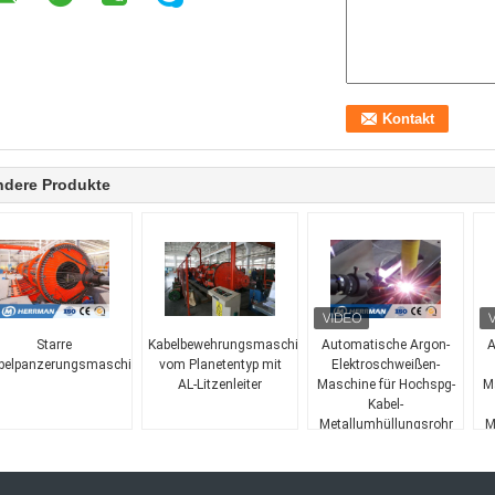
ndere Produkte
Starre
Kabelbewehrungsmaschine
Automatische Argon-
A
belpanzerungsmaschine
vom Planetentyp mit
Elektroschweißen-
AL-Litzenleiter
Maschine für Hochspg-
M
Kabel-
Metallumhüllungsrohr
M
Armoring