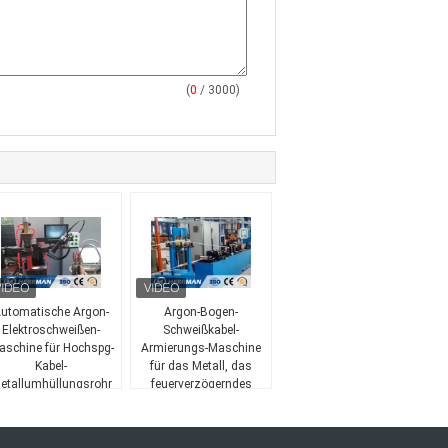
(
0
/ 3000)
utomatische Argon-
Argon-Bogen-
Elektroschweißen-
Schweißkabel-
aschine für Hochspg-
Armierungs-Maschine
Kabel-
für das Metall, das
etallumhüllungsrohr
feuerverzögerndes
Armoring
Kabel umhüllt