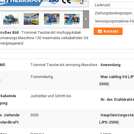
Lieferzeit:
Zahlungsbedingungen:
Versorgungsmaterial-Fäh
Kontakt
roßes Bild :
Trommel Twister-Art Hochspg-Kabel-
Armierungs-Maschine 130 maximales verkabelndes Od
nergiesparend
ME:
Trommel Twister-Art armoring Maschine
Anwendung:
Trommelartig
Max.cabling Od (JP
:
2500):
rkabelnde
Justierbar und Schritt-los
Nr. des Stahldraht
gung:
x. ziehende
3000
Hauptleistungsstä
ndardkraft:
(JPD-2500):