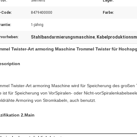
tor:
Siemens
Lager:
-Code:
8479400000
Farbe:
antie:
1-jährig
Stahlbandarmierungsmaschine
Kabelproduktionsm
rvorheben:
,
mmel Twister-Art armoring Maschine Trommel Twister für Hochsp
escription
mmel Twister-Art armoring Maschine wird für Speicherung des großen T
ie ist für Speicherung von VorSpiralen- oder Nicht-vorSpiralenkabelseele
hldrähte Armoring von Stromkabeln, auch benutzt.
zifikation 2.Main