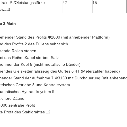
trale P-/Oleistungsstärke
22
15
lowatt)
le 3.Main
rehender Stand des Profits Φ2000 (mit anhebender Plattform)
nd des Profits 2 des Füllens sehnt sich
eitende Rollen stehen
rei das ReihenKabel sterben Satz
nehmender Kopf 5 (nicht-metallische Bänder)
hendes Gleiskettenfahrzeug des Gurtes 6 4T (Meterzähler habend)
hender Stand der Aufnahme 7 Φ3150 mit Durchquerung (mit anhebende
ktrisches Getriebe 8 und Kontrollsystem
umatisches Hydrauliksystem 9
sichere Zäune
000 zentraler Profit
te Profit des Stahldrahtes 12,