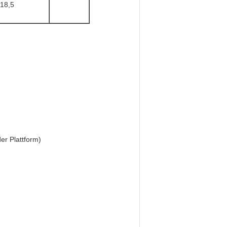
18,5
r Plattform)