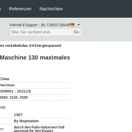
g
Referenzen
Nachrichten
Vertrieb & Support：
86--13855138649
Go
es verkabelndes Od Energiesparend
-Maschine 130 maximales
China
Herrman
ISO9001：2015,CE
2500, 3150, 3500
AGB:
1SET
By Negotiation
durch den Falte-hölzernen Fall
en:
passend für den Export