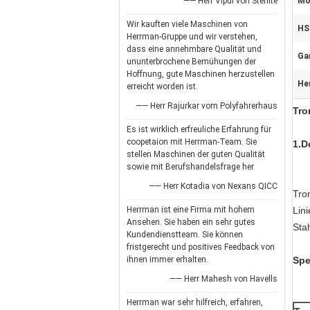
—— Herr Vipul von Sterlite
Mo
Wir kauften viele Maschinen von
HS
Herrman-Gruppe und wir verstehen,
dass eine annehmbare Qualität und
Gar
ununterbrochene Bemühungen der
Hoffnung, gute Maschinen herzustellen
He
erreicht worden ist.
—— Herr Rajurkar vom Polyfahrerhaus
Tro
Es ist wirklich erfreuliche Erfahrung für
coopetaion mit Herrman-Team. Sie
1.D
stellen Maschinen der guten Qualität
sowie mit Berufshandelsfrage her
—— Herr Kotadia von Nexans QICC
Tro
Herrman ist eine Firma mit hohem
Lin
Ansehen. Sie haben ein sehr gutes
Sta
Kundendienstteam. Sie können
fristgerecht und positives Feedback von
ihnen immer erhalten.
Spe
—— Herr Mahesh von Havells
Herrman war sehr hilfreich, erfahren,