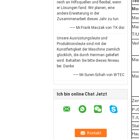
Tec
reich an Hilfsquellen und flexibel, wenn
er Lösungen fand. Wir planen, eine
Mod
andere Erweiterung in der
Max
Zusammenarbeit dieses Jahr zu tun.
Max
—— Mr.Frank Maczak von TK dixi
T/U
Unsere Ausrüstungsleute und
Ver
Produktionsleute sind mit der
Kunstfertigkeit der Maschine ziemlich
glücklich, die durch Herrman geliefert
Max
wird. Behalten Sie bitte dieses Niveau
bei. Danke
—— Mr.Suren-Schah von WTEC
Max
Ich bin online Chat Jetzt
Zen
P-/
T-/
Sta
Hau