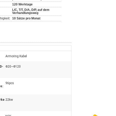
120 Werktage
L/C, T/T, D/A, D/P, auf dem
Verhandlungsweg
igkeit:
10 Sätze pro Monat
Armoring Kabel
D-
Φ20~Φ120
96pcs
es:
rke
22kw