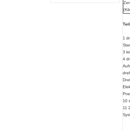
Zen
(Ki
Tei
1 d
Sta
3 l
4 d
Auf
dre
Dre
Ele
Pne
10 
11 2
Sys