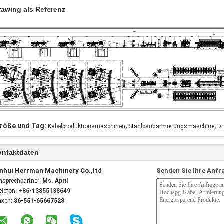
rawing als Referenz
,
,
röße und Tag:
Kabelproduktionsmaschinen
Stahlbandarmierungsmaschine
Dr
ontaktdaten
nhui Herrman Machinery Co.,ltd
Senden Sie Ihre Anfr
nsprechpartner:
Ms. April
elefon:
+86-13855138649
axen:
86-551-65667528