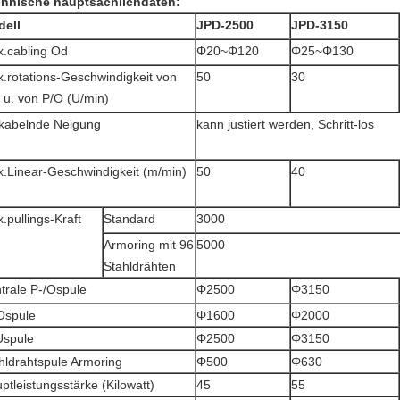
hnische hauptsächlichdaten:
ell
JPD-2500
JPD-3150
.cabling Od
Φ20~Φ120
Φ25~Φ130
.rotations-Geschwindigkeit von
50
30
 u. von P/O (U/min)
kabelnde Neigung
kann justiert werden, Schritt-los
.Linear-Geschwindigkeit (m/min)
50
40
.pullings-Kraft
Standard
3000
Armoring mit 96
5000
Stahldrähten
trale P-/Ospule
Φ2500
Φ3150
Ospule
Φ1600
Φ2000
Uspule
Φ2500
Φ3150
hldrahtspule Armoring
Φ500
Φ630
ptleistungsstärke (Kilowatt)
45
55