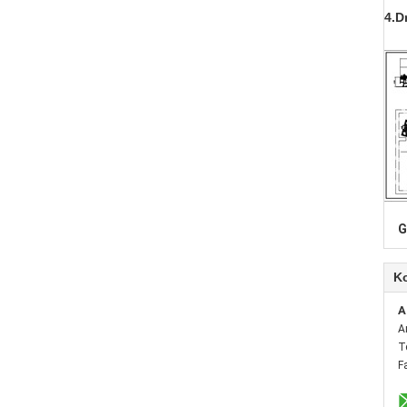
4.D
G
K
A
A
T
F