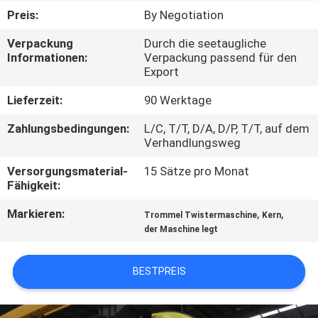
Preis:
By Negotiation
TRETEN
Verpackung
Durch die seetaugliche
SIE
Informationen:
Verpackung passend für den
Export
MIT
UNS
Lieferzeit:
90 Werktage
IN
Zahlungsbedingungen:
L/C, T/T, D/A, D/P, T/T, auf dem
Verhandlungsweg
VERBINDUNG
Versorgungsmaterial-
15 Sätze pro Monat
Fähigkeit:
NACHRICHTEN
Markieren:
,
,
Trommel Twistermaschine
Kern
der Maschine legt
FORDERN
SIE
BESTPREIS
EIN
ZITAT