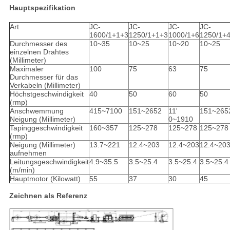
Hauptspezifikation
Art
JC-
JC-
JC-
JC-
1600/1+1+3
1250/1+1+3
1000/1+6
1250/1+
Durchmesser des
10~35
10~25
10~20
10~25
einzelnen Drahtes
(Millimeter)
Maximaler
100
75
63
75
Durchmesser für das
Verkabeln (Millimeter)
Höchstgeschwindigkeit
40
50
60
50
(rmp)
Anschwemmung
415~7100
151~2652
11'
151~265
Neigung (Millimeter)
0~1910
Tapinggeschwindigkeit
160~357
125~278
125~278
125~278
(rmp)
Neigung (Millimeter)
13.7~221
12.4~203
12.4~203
12.4~20
aufnehmen
Leitungsgeschwindigkeit
4.9~35.5
3.5~25.4
3.5~25.4
3.5~25.4
(m/min)
Hauptmotor (Kilowatt)
55
37
30
45
Zeichnen als Referenz