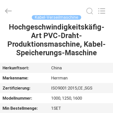
Co.,ltd.
All
Rights
Reserved.
Developed
Kabel-Verseilmaschine
by
ECER
Hochgeschwindigkeitskäfig-
HAUS
Art PVC-Draht-
PRODUKTE
Produktionsmaschine, Kabel-
Speicherungs-Maschine
ÜBER
UNS
Herkunftsort:
China
Markenname:
Herrman
FABRIK-
Zertifizierung:
ISO9001:2015,CE ,SGS
AUSFLUG
Modellnummer:
1000, 1250, 1600
QUALITÄTSKONTROLLE
Min Bestellmenge:
1SET