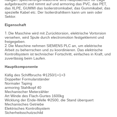
aufgebraucht und nimmt auf und armoring das PVC, das PET,
das XLPE, GUMMI das Isolierstromkabel, das Gummikabel, das
spezielle Kabel etc. Der Isolierdrahtkern kann um sein oder
Sektor.
Eigenschaft
1.
Die Maschine wird mit Zurücktorsion, elektrische Vortorsion
versehen, wird Spule durch electromotion festgeklemmt und
freigegeben.
2.
Die Maschine nehmen SIEMENS PLC an, um elektrische
Arbeit zu beherrschen und zu koordinieren. Das elektrische
Kontrollsystem ist technischer Fortschritt, einfaches in Kraft, und
zuverlässig beim Laufen.
Hauptkomponente
Käfig des Schiffbruchs Φ1250/1+1+3
Doppelter Formularständer
Normaler Taping
armoring Stahlkopf 40
Mechanischer Meterzähler
Art Winde des Flach-Gurtes 1600kg
Wicklung der Ende-Welle Φ2500, die Stand überquert
Mechanisches Getriebe
Elektrisches Kontrollsystem
Sicherheitsschutzschild