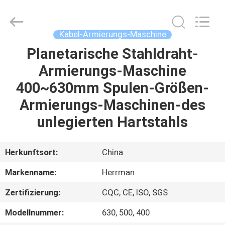
Co.,ltd.
All
Rights
Reserved.
Developed
Kabel-Armierungs-Maschine
by
ECER
Planetarische Stahldraht-
HAUS
Armierungs-Maschine
PRODUKTE
400~630mm Spulen-Größen-
Armierungs-Maschinen-des
ÜBER
unlegierten Hartstahls
UNS
Herkunftsort:
China
FABRIK-
Markenname:
Herrman
AUSFLUG
Zertifizierung:
CQC, CE, ISO, SGS
QUALITÄTSKONTROLLE
Modellnummer:
630, 500, 400