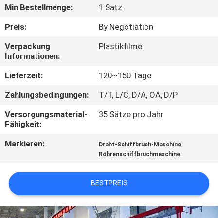
Min Bestellmenge:
1 Satz
TRETEN
Preis:
By Negotiation
SIE
Verpackung
Plastikfilme
MIT
Informationen:
UNS
Lieferzeit:
120~150 Tage
IN
Zahlungsbedingungen:
T/T, L/C, D/A, OA, D/P
VERBINDUNG
Versorgungsmaterial-
35 Sätze pro Jahr
Fähigkeit:
NACHRICHTEN
Markieren:
,
Draht-Schiffbruch-Maschine
Röhrenschiffbruchmaschine
FORDERN
SIE
BESTPREIS
EIN
ZITAT