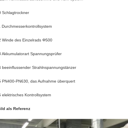
0 Schlagtrockner
1 Durchmesserkontrollsystem
2 Winde des Einzelrads Φ500
3 Akkumulatorart Spannungsprüfer
4 beeinflussender Strahlnspannungstänzer
5 PN400-PN630, das Aufnahme überquert
6 elektrisches Kontrollsystem
ild als Referenz