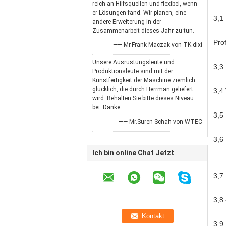
reich an Hilfsquellen und flexibel, wenn
er Lösungen fand. Wir planen, eine
3,1
andere Erweiterung in der
Zusammenarbeit dieses Jahr zu tun.
Pro
—— Mr.Frank Maczak von TK dixi
Unsere Ausrüstungsleute und
3,3
Produktionsleute sind mit der
Kunstfertigkeit der Maschine ziemlich
glücklich, die durch Herrman geliefert
3,4
wird. Behalten Sie bitte dieses Niveau
bei. Danke
3,5
—— Mr.Suren-Schah von WTEC
3,6
Ich bin online Chat Jetzt
3,7
3,8
3,9