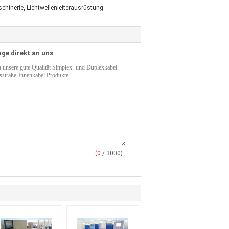
,
schinerie
Lichtwellenleiterausrüstung
age direkt an uns
(
0
/ 3000)