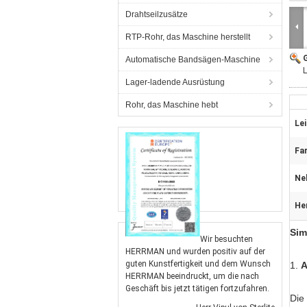
Drahtseilzusätze
RTP-Rohr, das Maschine herstellt
G
Automatische Bandsägen-Maschine
L
Lager-ladende Ausrüstung
Rohr, das Maschine hebt
Le
Far
Ne
He
Sim
Wir besuchten
HERRMAN und wurden positiv auf der
guten Kunstfertigkeit und dem Wunsch
1.
HERRMAN beeindruckt, um die nach
Geschäft bis jetzt tätigen fortzufahren.
Die