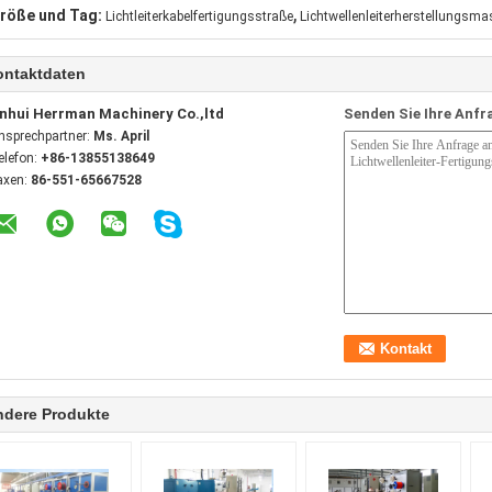
,
röße und Tag:
Lichtleiterkabelfertigungsstraße
Lichtwellenleiterherstellungsma
ontaktdaten
nhui Herrman Machinery Co.,ltd
Senden Sie Ihre Anfr
nsprechpartner:
Ms. April
elefon:
+86-13855138649
axen:
86-551-65667528
ndere Produkte