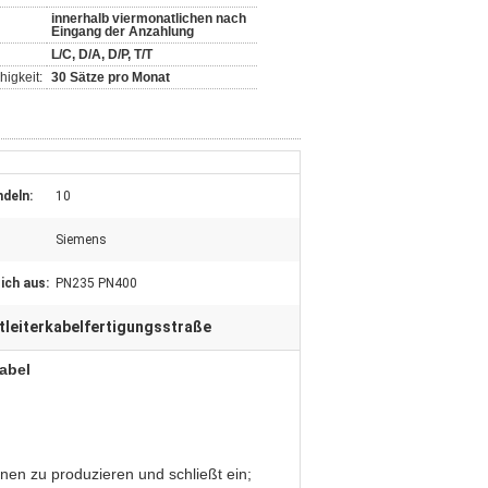
innerhalb viermonatlichen nach
Eingang der Anzahlung
L/C, D/A, D/P, T/T
igkeit:
30 Sätze pro Monat
deln:
10
Siemens
ich aus:
PN235 PN400
tleiterkabelfertigungsstraße
abel
rnen zu produzieren und schließt ein;