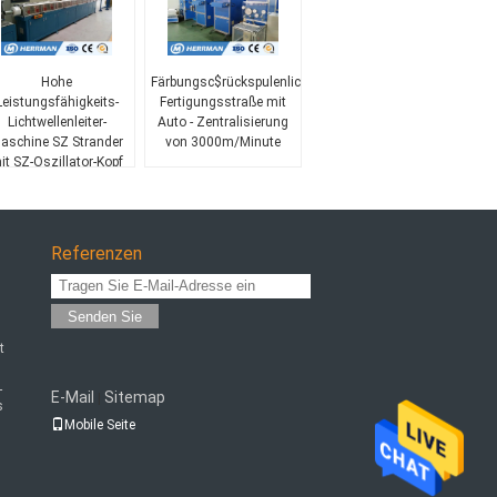
Hohe
Färbungsc$rückspulenlichtwellenleiter-
Leistungsfähigkeits-
Fertigungsstraße mit
Lichtwellenleiter-
Auto - Zentralisierung
aschine SZ Strander
von 3000m/Minute
it SZ-Oszillator-Kopf
Referenzen
Senden Sie
t
-
E-Mail
Sitemap
|
s
Mobile Seite