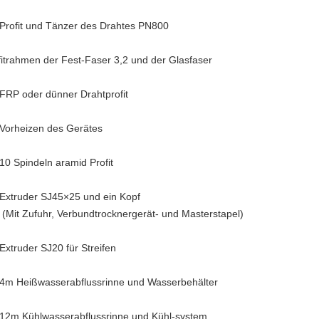
 Profit und Tänzer des Drahtes PN800
fitrahmen der Fest-Faser 3,2 und der Glasfaser
 FRP oder dünner Drahtprofit
 Vorheizen des Gerätes
 10 Spindeln aramid Profit
 Extruder SJ45×25 und ein Kopf
(Mit Zufuhr, Verbundtrocknergerät- und Masterstapel)
 Extruder SJ20 für Streifen
 4m Heißwasserabflussrinne und Wasserbehälter
 12m Kühlwasserabflussrinne und Kühl-system