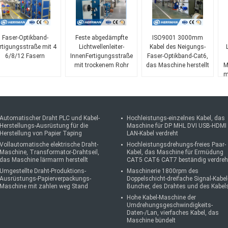
Faser-Optikband-
Feste abgedämpfte
ISO9001 3000mm
rtigungsstraße mit 4
Lichtwellenleiter-
Kabel des Neigungs-
6/8/12 Fasern
InnenFertigungsstraße
Faser-Optikband-Cat6,
mit trockenem Rohr
das Maschine herstellt
M
m
Automatischer Draht PLC und Kabel-
Hochleistungs-einzelnes Kabel, das
Herstellungs-Ausrüstung für die
Maschine für DP MHL DVI USB-HDMI
Herstellung von Papier Taping
LAN-Kabel verdreht
Vollautomatische elektrische Draht-
Hochleistungsdrehungs-freies Paar-
Maschine, Transformator-Drahtseil,
Kabel, das Maschine für Ermüdung
das Maschine lärmarm herstellt
CAT5 CAT6 CAT7 beständig verdreh
Umgestellte Draht-Produktions-
Maschinerie 1800rpm des
Ausrüstungs-Papierverpackungs-
Doppelschicht-dreifache Signal-Kabel
Maschine mit zahlen weg Stand
Buncher, des Drahtes und des Kabel
Hohe Kabel-Maschine der
Umdrehungsgeschwindigkeits-
Daten-/Lan, vierfaches Kabel, das
Maschine bündelt