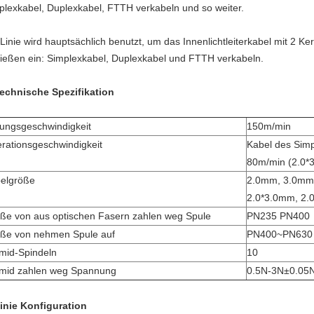
plexkabel, Duplexkabel, FTTH verkabeln und so weiter.
 Linie wird hauptsächlich benutzt, um das Innenlichtleiterkabel mit 2 
ließen ein: Simplexkabel, Duplexkabel und FTTH verkabeln.
echnische Spezifikation
tungsgeschwindigkeit
150m/min
rationsgeschwindigkeit
Kabel des Sim
80m/min (2.0*
elgröße
2.0mm, 3.0mm
2.0*3.0mm, 2.
ße von aus optischen Fasern zahlen weg Spule
PN235 PN400
ße von nehmen Spule auf
PN400~PN630
mid-Spindeln
10
mid zahlen weg Spannung
0.5N-3N±0.05N 
Linie Konfiguration