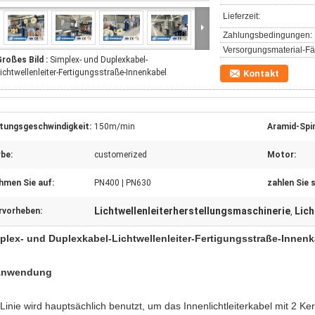
Lieferzeit:
Zahlungsbedingungen:
Versorgungsmaterial-Fäh
roßes Bild :
Simplex- und Duplexkabel-
ichtwellenleiter-Fertigungsstraße-Innenkabel
Kontakt
itungsgeschwindigkeit:
150m/min
Aramid-Spin
be:
customerized
Motor:
hmen Sie auf:
PN400 | PN630
zahlen Sie s
Lichtwellenleiterherstellungsmaschinerie
Lich
rvorheben:
,
plex- und Duplexkabel-Lichtwellenleiter-Fertigungsstraße-Innenk
Anwendung
 Linie wird hauptsächlich benutzt, um das Innenlichtleiterkabel mit 2 Ke