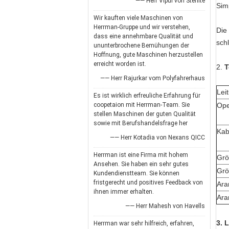
—— Herr Vipul von Sterlite
Sim
Wir kauften viele Maschinen von
Herrman-Gruppe und wir verstehen,
Die
dass eine annehmbare Qualität und
sch
ununterbrochene Bemühungen der
Hoffnung, gute Maschinen herzustellen
erreicht worden ist.
2.
T
—— Herr Rajurkar vom Polyfahrerhaus
Lei
Es ist wirklich erfreuliche Erfahrung für
coopetaion mit Herrman-Team. Sie
Ope
stellen Maschinen der guten Qualität
sowie mit Berufshandelsfrage her
Kab
—— Herr Kotadia von Nexans QICC
Herrman ist eine Firma mit hohem
Grö
Ansehen. Sie haben ein sehr gutes
Grö
Kundendienstteam. Sie können
fristgerecht und positives Feedback von
Ara
ihnen immer erhalten.
Ara
—— Herr Mahesh von Havells
3. 
Herrman war sehr hilfreich, erfahren,