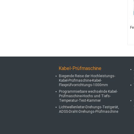
Fe
Kabel-Prüfmaschine
Biegende Reise der Hochleistungs-
Kabel-Prüfmaschine-Kabel-
Flexprüfvorrichtungs-1000mm
Programmierbare wechselnde Kabel-
Prüfmaschine-Hochs und Tiefs-
Temperatur-Test-Kammer
Lichtwellenleiter-Drehungs-Testgerät,
ADSS-Draht-Drehungs-Prüfmaschine