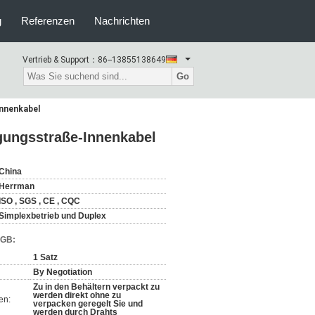
g
Referenzen
Nachrichten
Vertrieb & Support：
86--13855138649
Go
Innenkabel
igungsstraße-Innenkabel
China
Herrman
ISO , SGS , CE , CQC
Simplexbetrieb und Duplex
AGB:
1 Satz
By Negotiation
Zu in den Behältern verpackt zu
werden direkt ohne zu
en:
verpacken geregelt Sie und
werden durch Drahts