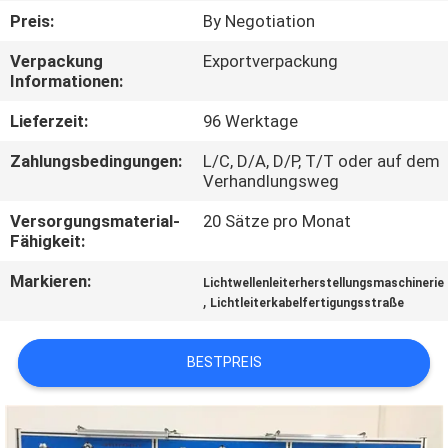
Preis:
By Negotiation
TRETEN
Verpackung
Exportverpackung
SIE
Informationen:
MIT
Lieferzeit:
96 Werktage
UNS
Zahlungsbedingungen:
L/C, D/A, D/P, T/T oder auf dem
IN
Verhandlungsweg
VERBINDUNG
Versorgungsmaterial-
20 Sätze pro Monat
Fähigkeit:
NACHRICHTEN
Markieren:
Lichtwellenleiterherstellungsmaschinerie
,
Lichtleiterkabelfertigungsstraße
FORDERN
BESTPREIS
SIE
EIN
ZITAT