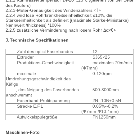
2.2.2 Kühlwassertemperatur 14-20℃±3℃ (geliefert von der Seite
des Käufers)
2.2.3-Meter-Genauigkeit des Windenzählers
<1>
2.2.4 wird lose Rohrkrankheitseinheitlichkeit ≤10%, die
Stärkeeinheitlichkeit als definiert [(maximale Stärke-Ministärke)
Nennwert /thickness] *100%
2.2.5 zusätzliche Verminderung nach losem Rohr Δα
<0>
3.
Technische Spezifikationen
Zahl des opticl Faserbandes
12
Extruder
SJ65×25
Produktions-Geschwindigkeit
maximales 70m/min
(Ф7mm)
maximale
0-120rpm
Umdrehungsgeschwindigkeit des
Käfigs
, das Neigung des Faserbandes
500-3000mm
anschwemmt
Faserband-Profitspannung
2N--10N±0.5N
Strecke E.F.L
0,05%--0,2%
(Ф7mm-Ф10.4mm)
Aufwickelspulegröße
PN1250mm
Maschinen-Foto