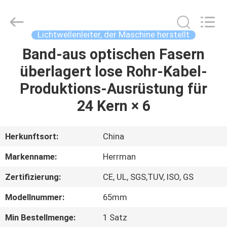
Co.,ltd.
All
Rights
Reserved.
Developed
Lichtwellenleiter, der Maschine herstellt
by
ECER
Band-aus optischen Fasern
HAUS
überlagert lose Rohr-Kabel-
PRODUKTE
Produktions-Ausrüstung für
24 Kern × 6
ÜBER
UNS
Herkunftsort:
China
Markenname:
Herrman
FABRIK-
Zertifizierung:
CE, UL, SGS,TUV, ISO, GS
AUSFLUG
Modellnummer:
65mm
QUALITÄTSKONTROLLE
Min Bestellmenge:
1 Satz