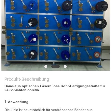
SITEMAP
DATENSCHUTZRICHTLINIE
Produkt-Beschreibung
Band-aus optischen Fasern lose Rohr-Fertigungsstraße für
24 Schichten core×6
1.
Anwendung
Die Linie ist hauptsächlich für verdrängende Bänder aus