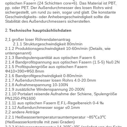
optischen Fasern (24 Schichten core×6). Das Material ist PBT,
pp. oder PET. Der Außendurchmesser des losen Rohrs wird
sichergestellt, um rund zu sein, sogar und glatt. Die konstante
Geschwindigkeits- oder Anhebengeschwindigkeit sollte die
Stabilität des Außendurchmessers sicherstellen.
2.
Technische hauptsächlichdaten
2,1 großer loser Röhrendatenantrag
2.1.1 Strukturgeschwindigkeit 80m/min
2.1.2 Produktionsgeschwindigkeit 10-60m/min (Details, wie
untengenannt)
2.1.3 Bandspulenquantität aus optischen Fasern 6
2.1.4 Bandprofitspannung aus optischen Fasern (1.5-5) N±0.2N
2.1.5 Profitspulengröße aus optischen Fasern
Φ410×390×Φ50.8mm
2.1.6 Bandprofitgeschwindigkeit 0-80m/min
2.1.7 Außendurchmesser losen Rohrs 4.0-20.0mm
2.1.8 Aufnahmespannung 10-100N
2.1.9 zusätzliche Windenspannung 20-200N
2.1.10 Portalart reisende Aufnahme der Schiene, Spulengröße
PN1250-PN1600
2.1.11 aus optischen Fasern E.F.L-Regelbereich 0-4 ‰
2.1.12 Außendurchmesser sogar ≤0.1mm
2,2 andere Anträge
2.2.1 Heißwassertemperaturraumtemperatur ~85℃±3℃
(Heißwasserkontrolle mit zwei Graden)