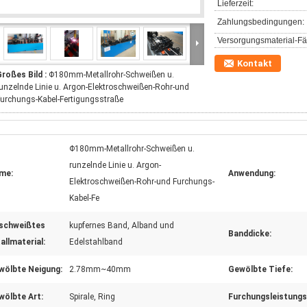
Lieferzeit:
Zahlungsbedingungen:
Versorgungsmaterial-Fäh
Kontakt
roßes Bild :
Φ180mm-Metallrohr-Schweißen u.
unzelnde Linie u. Argon-Elektroschweißen-Rohr-und
urchungs-Kabel-Fertigungsstraße
Φ180mm-Metallrohr-Schweißen u.
runzelnde Linie u. Argon-
me:
Anwendung:
Elektroschweißen-Rohr-und Furchungs-
Kabel-Fe
schweißtes
kupfernes Band, Alband und
Banddicke:
allmaterial:
Edelstahlband
wölbte Neigung:
2.78mm~40mm
Gewölbte Tiefe:
wölbte Art:
Spirale, Ring
Furchungsleistungs