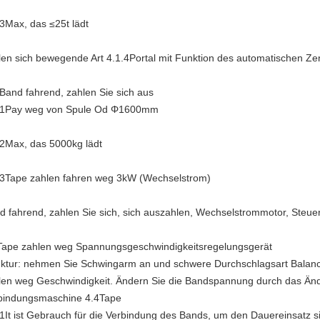
.3Max, das ≤25t
lädt
len sich bewegende Art 4.1.4Portal mit Funktion des automatischen Zen
Band fahrend, zahlen Sie sich aus
.1Pay weg von Spule Od
Φ1600mm
.2Max, das 5000kg
lädt
.3Tape zahlen fahren weg
3kW (Wechselstrom)
d fahrend, zahlen Sie sich, sich auszahlen, Wechselstrommotor, Ste
Tape zahlen weg Spannungsgeschwindigkeitsregelungsgerät
uktur: nehmen Sie Schwingarm an und schwere Durchschlagsart Balan
len weg Geschwindigkeit. Ändern Sie die Bandspannung durch das Änd
bindungsmaschine 4.4Tape
.1It ist Gebrauch für die Verbindung des Bands, um den Dauereinsatz si