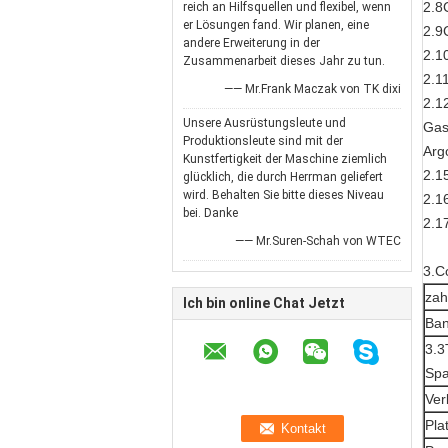
2.8
reich an Hilfsquellen und flexibel, wenn
er Lösungen fand. Wir planen, eine
2.9
andere Erweiterung in der
2.1
Zusammenarbeit dieses Jahr zu tun.
2.1
—— Mr.Frank Maczak von TK dixi
2.1
Unsere Ausrüstungsleute und
Gas
Produktionsleute sind mit der
Arg
Kunstfertigkeit der Maschine ziemlich
2.1
glücklich, die durch Herrman geliefert
wird. Behalten Sie bitte dieses Niveau
2.1
bei. Danke
2.1
—— Mr.Suren-Schah von WTEC
3.C
zah
Ich bin online Chat Jetzt
Ban
3.3
Spa
Ver
Pla