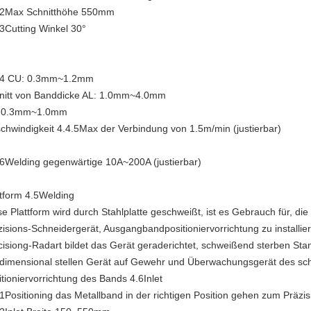
.2Max Schnitthöhe
550mm
.3Cutting Winkel
30°
.4
CU: 0.3mm~1.2mm
nitt von Banddicke AL: 1.0mm~4.0mm
 0.3mm~1.0mm
chwindigkeit 4.4.5Max der Verbindung
von 1.5m/min (justierbar)
.6Welding gegenwärtige
10A~200A (justierbar)
ttform 4.5Welding
se Plattform wird durch Stahlplatte geschweißt, ist es Gebrauch für, die
zisions-Schneidergerät, Ausgangbandpositioniervorrichtung zu installie
cisiong-Radart bildet das Gerät geraderichtet, schweißend sterben Sta
idimensional stellen Gerät auf Gewehr und Überwachungsgerät des s
itioniervorrichtung des Bands 4.6Inlet
.1Positioning das Metallband in der richtigen Position gehen zum Präzi