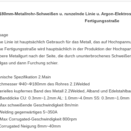
180mm-Metallrohr-Schweißen u. runzelnde Linie u. Argon-Elektr
Fertigungsstraße
sage
se Linie ist hauptsächlich Gebrauch für das Metall, das auf Hochspann
se Fertigungsstraße wird hauptsächlich in der Produktion der Hochspa
bere Metallgurt nach der Seite, die durch ununterbrochenes Schweiße
lgas und dann Furchung schier.
hnische Spezifikation 2.Main
chmesser Φ40~Φ180mm des Rohres
2.1Welded
erielles kupfernes Band des Metall 2.2Welded, Alband und Edelstahlb
Banddicke
CU: 0.3mm~1.2mm AL: 1.0mm~4.0mm SS: 0.3mm~1.0mm
Max schweißende Geschwindigkeit
8m/min
Welding gegenwärtiges
5~350A
 Max Corrugated-Geschwindigkeit
800rpm
Corrugated Neigung
8mm~40mm