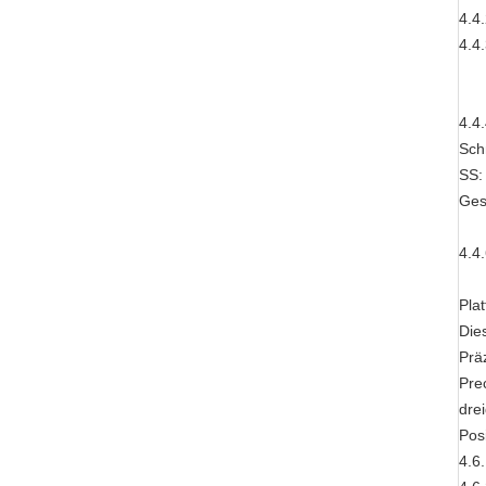
4.4
4.4
4.4
Sch
SS:
Ges
4.4
Pla
Die
Prä
Pre
dre
Pos
4.6