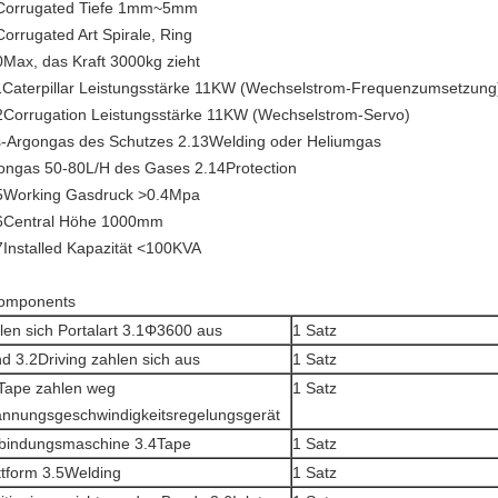
Corrugated Tiefe
1mm~5mm
Corrugated Art Spirale, Ring
0Max, das Kraft 3000kg zieht
1Caterpillar Leistungsstärke
11KW (Wechselstrom-Frequenzumsetzung
2Corrugation Leistungsstärke
11KW (Wechselstrom-Servo)
-Argongas des Schutzes 2.13Welding oder Heliumgas
ongas 50-80L/H des Gases 2.14Protection
5Working Gasdruck
>0.4Mpa
6Central Höhe
1000mm
7Installed Kapazität
<100KVA
omponents
len sich Portalart 3.1Φ3600 aus
1 Satz
d 3.2Driving zahlen sich aus
1 Satz
Tape zahlen weg
1 Satz
nnungsgeschwindigkeitsregelungsgerät
bindungsmaschine 3.4Tape
1 Satz
ttform 3.5Welding
1 Satz