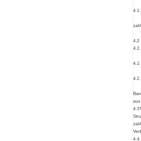
4.1
zah
4,2
4.2
4.2
4.2
Ban
aus
4.3
Str
zah
Ver
4.4