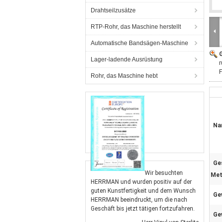
Drahtseilzusätze
RTP-Rohr, das Maschine herstellt
Automatische Bandsägen-Maschine
G
Lager-ladende Ausrüstung
r
F
Rohr, das Maschine hebt
Na
Ge
Wir besuchten
Met
HERRMAN und wurden positiv auf der
guten Kunstfertigkeit und dem Wunsch
Ge
HERRMAN beeindruckt, um die nach
Geschäft bis jetzt tätigen fortzufahren.
Ge