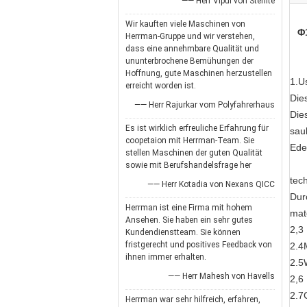
—— Herr Vipul von Sterlite
Wir kauften viele Maschinen von
Φ
Herrman-Gruppe und wir verstehen,
dass eine annehmbare Qualität und
ununterbrochene Bemühungen der
Hoffnung, gute Maschinen herzustellen
1.U
erreicht worden ist.
Die
—— Herr Rajurkar vom Polyfahrerhaus
Die
Es ist wirklich erfreuliche Erfahrung für
sau
coopetaion mit Herrman-Team. Sie
Ede
stellen Maschinen der guten Qualität
sowie mit Berufshandelsfrage her
tec
—— Herr Kotadia von Nexans QICC
Dur
Herrman ist eine Firma mit hohem
mat
Ansehen. Sie haben ein sehr gutes
2,3
Kundendienstteam. Sie können
fristgerecht und positives Feedback von
2.4
ihnen immer erhalten.
2.5
—— Herr Mahesh von Havells
2,6
2.7
Herrman war sehr hilfreich, erfahren,