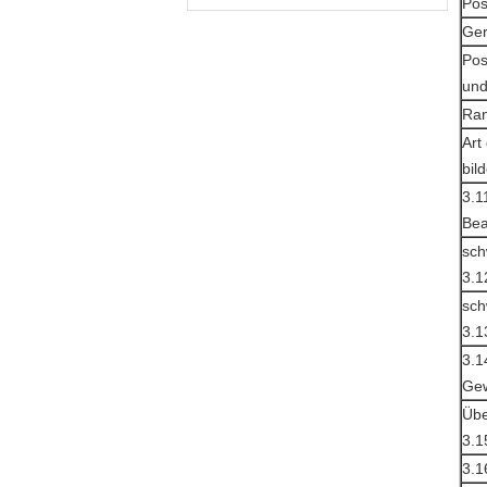
Pos
Ger
Pos
und
Ran
Art
bild
3.1
Bea
sch
3.1
sch
3.1
3.1
Gew
Übe
3.1
3.1