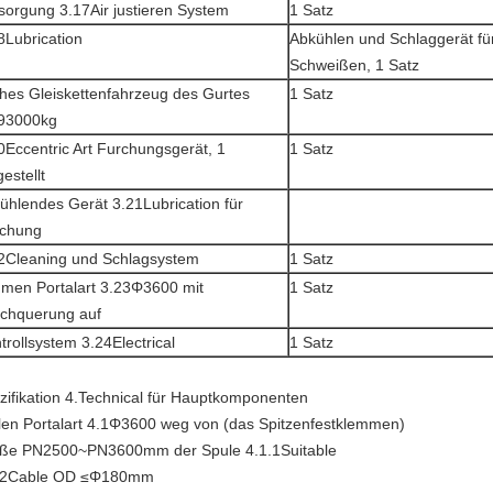
sorgung 3.17Air justieren System
1 Satz
8Lubrication
Abkühlen und Schlaggerät fü
Schweißen, 1 Satz
ches Gleiskettenfahrzeug des Gurtes
1 Satz
93000kg
0Eccentric Art Furchungsgerät, 1
1 Satz
gestellt
ühlendes Gerät 3.21Lubrication für
chung
2Cleaning und Schlagsystem
1 Satz
men Portalart 3.23Φ3600 mit
1 Satz
chquerung auf
trollsystem 3.24Electrical
1 Satz
zifikation 4.Technical für Hauptkomponenten
len Portalart 4.1Φ3600 weg von (das Spitzenfestklemmen)
ße PN2500~PN3600mm der Spule
4.1.1Suitable
.2Cable OD
≤Φ180mm