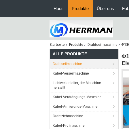
Haus
Produkte
Über uns
Fab
Startseite
Produkte
Drahtseilmaschine
Φ180
ALLE PRODUKTE
Φ1
El
Drahtseilmaschine
Kabel-Verseilmaschine
Lichtwellenleiter, der Maschine
herstellt
Kabel-Verdrängungs-Maschine
Kabel-Armierungs-Maschine
Drahtziehmaschine
Kabel-Prüfmaschine