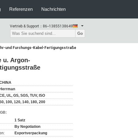
g
Referenzen
Nachrichten
Vertrieb & Support：
86--13855138649
Go
hr-und Furchungs-Kabel-Fertigungsstraße
 u. Argon-
tigungsstraße
CHINA
Herrman
CE, UL, GS, SGS, TUV, ISO
50, 100, 120, 140, 180, 200
AGB:
1 Satz
By Negotiation
en:
Exportverpackung