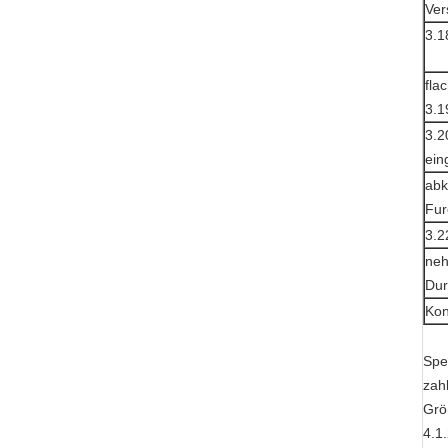
Ver
3.1
fla
3.1
3.2
ein
abk
Fur
3.2
neh
Dur
Kon
Spe
zah
Grö
4.1