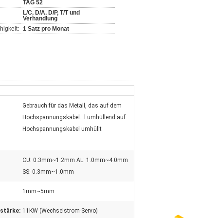
TAG 52
L/C, D/A, D/P, T/T und
Verhandlung
igkeit:
1 Satz pro Monat
Gebrauch für das Metall, das auf dem
Hochspannungskabel. .l umhüllend auf
Hochspannungskabel umhüllt
CU: 0.3mm~1.2mm AL: 1.0mm~4.0mm
SS: 0.3mm~1.0mm
1mm~5mm
stärke:
11KW (Wechselstrom-Servo)