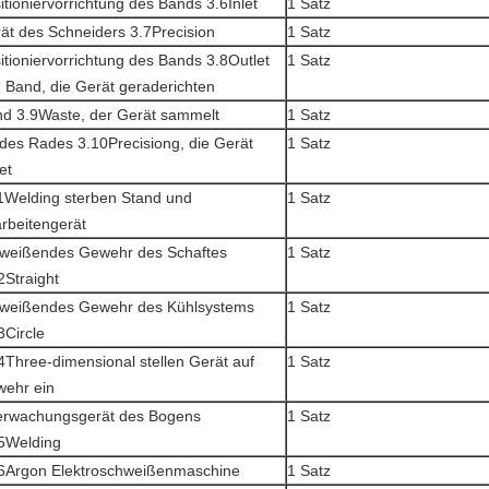
itioniervorrichtung des Bands 3.6Inlet
1 Satz
ät des Schneiders 3.7Precision
1 Satz
itioniervorrichtung des Bands 3.8Outlet
1 Satz
 Band, die Gerät geraderichten
d 3.9Waste, der Gerät sammelt
1 Satz
 des Rades 3.10Precisiong, die Gerät
1 Satz
et
1Welding sterben Stand und
1 Satz
rbeitengerät
weißendes Gewehr des Schaftes
1 Satz
2Straight
weißendes Gewehr des Kühlsystems
1 Satz
3Circle
4Three-dimensional stellen Gerät auf
1 Satz
ehr ein
rwachungsgerät des Bogens
1 Satz
5Welding
6Argon Elektroschweißenmaschine
1 Satz