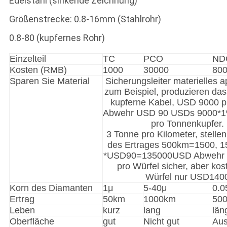
Edelstahl (sinkende Zeichnung)
Größenstrecke: 0.8-16mm (Stahlrohr)
0.8-80 (kupfernes Rohr)
Einzelteil
TC
PCO
ND
Kosten (RMB)
1000
30000
80
Sparen Sie Material
Sicherungsleiter materielles 
zum Beispiel, produzieren da
kupferne Kabel, USD 9000 p
Abwehr USD 90 USDs 9000*
pro Tonnenkupfer.
3 Tonne pro Kilometer, stelle
des Ertrages 500km=1500, 1
*USD90=135000USD Abwehr
pro Würfel sicher, aber ko
Würfel nur USD140
Korn des Diamanten
1μ
5-40μ
0.0
Ertrag
50km
1000km
50
Leben
kurz
lang
län
Oberfläche
gut
Nicht gut
Aus