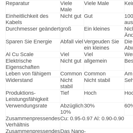
Reparatur
Viele
Viele Male
Kei
Male
Einheitlichkeit des
Nicht gut
Gut
10
Kabels
aus
Durchmesser geändert
groß
Ein kleines
Nic
Än
Sparen Sie Energie
Abfall viel
Vergeuden Sie
Die
ein kleines
Ab
Al Cu Scale
Viel
Viel
We
Elektrische
Nicht gut
allgemein
Bes
Eigenschaften
Leben von fähigem
Common
Common
Am 
Widerstand
Nicht
Nicht stabil
Seh
stabil
Produktions-
Tief
Hoch
Ho
Leistungsfähigkeit
Verwendungsrate
Abzüglich
30%
60
10%
Zusammenpressendes
Cu: 0.95-0.97 Al: 0.90-0.90
Verhältnis
Zusammenpressendes
Das Nano-