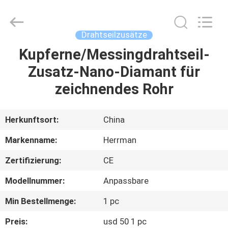
Machinery
Co.,ltd.
All
Rights
Reserved.
Drahtseilzusätze
Developed
by
Kupferne/Messingdrahtseil-
HAUS
ECER
Zusatz-Nano-Diamant für
PRODUKTE
zeichnendes Rohr
ÜBER
Herkunftsort:
China
UNS
Markenname:
Herrman
Zertifizierung:
CE
FABRIK-
Modellnummer:
Anpassbare
AUSFLUG
Min Bestellmenge:
1 pc
QUALITÄTSKONTROLLE
Preis:
usd 50 1 pc