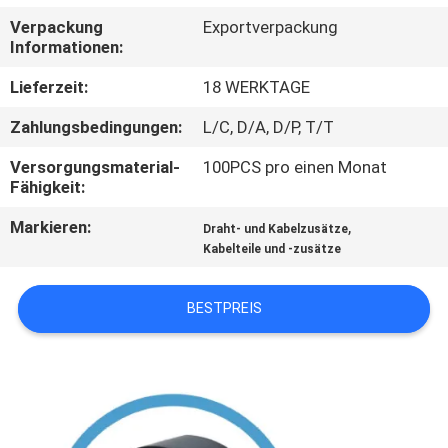
Verpackung
Exportverpackung
TRETEN
Informationen:
SIE
Lieferzeit:
18 WERKTAGE
MIT
Zahlungsbedingungen:
L/C, D/A, D/P, T/T
UNS
Versorgungsmaterial-
100PCS pro einen Monat
IN
Fähigkeit:
VERBINDUNG
Markieren:
,
Draht- und Kabelzusätze
Kabelteile und -zusätze
NACHRICHTEN
BESTPREIS
FORDERN
SIE
EIN
ZITAT