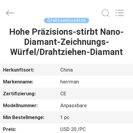
Machinery
Co.,ltd.
All
Rights
Reserved.
Drahtseilzusätze
Developed
by
Hohe Präzisions-stirbt Nano-
HAUS
ECER
Diamant-Zeichnungs-
PRODUKTE
Würfel/Drahtziehen-Diamant
ÜBER
Herkunftsort:
China
UNS
Markenname:
herrman
Zertifizierung:
CE
FABRIK-
Modellnummer:
Anpassbare
AUSFLUG
Min Bestellmenge:
1 pc
QUALITÄTSKONTROLLE
Preis:
USD 20 /PC