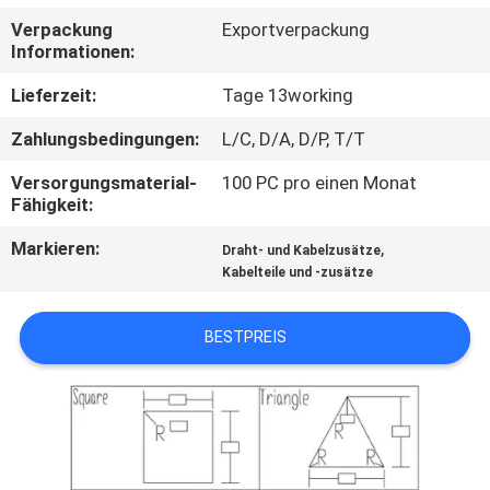
Verpackung
Exportverpackung
TRETEN
Informationen:
SIE
Lieferzeit:
Tage 13working
MIT
Zahlungsbedingungen:
L/C, D/A, D/P, T/T
UNS
Versorgungsmaterial-
100 PC pro einen Monat
IN
Fähigkeit:
VERBINDUNG
Markieren:
,
Draht- und Kabelzusätze
Kabelteile und -zusätze
NACHRICHTEN
BESTPREIS
FORDERN
SIE
EIN
ZITAT